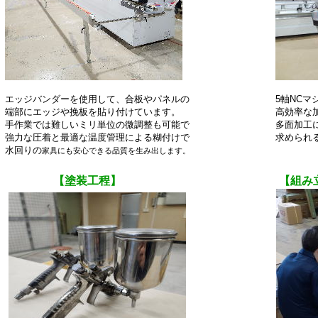
エッジバンダーを使用して、合板やパネルの 5軸NCマシー
端部にエッジや挽板を貼り付けています。 高効率な加工を
手作業では難しいミリ単位の微調整も可能で 多面加工にも対
強力な圧着と最適な温度管理による糊付けで 求められる製品
水回りの
家具にも安心できる品質を生み出します。
【塗装工程】
【組み立