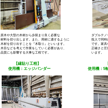
原木や大型の木材から歩留まり良く必要な ダブルテノーナは
材料を切り出します。また、用材に適するように 投入で同時に加
木材を切り出すことを『木取り』といいます。 です。家具など
木目などを考えて作業をしていく必要があり、 正確さと圧倒的
品質にも影響する大事な工程です。 います。
【縁貼り工程】
【
使用機：
エッジバンダー
使用機：5